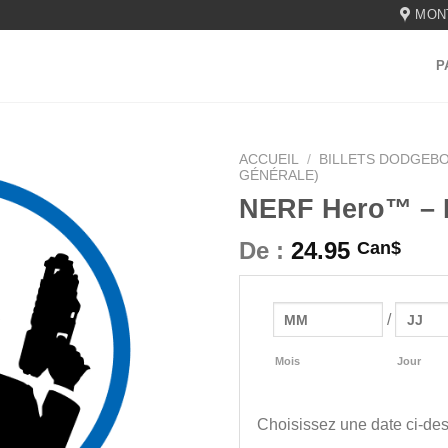
MON
P
ACCUEIL
/
BILLETS DODGEB
GÉNÉRALE)
NERF Hero™ – Bi
De :
24.95
Can$
/
Mois
Jour
Choisissez une date ci-des