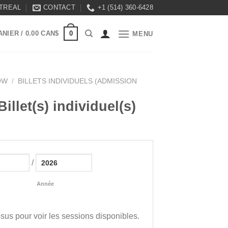
TREAL
CONTACT
+1 (514) 360-6428
0
ANIER /
0.00
CAN$
MENU
OW
/
BILLETS INDIVIDUELS (ADMISSION
llet(s) individuel(s)
/
Année
sus pour voir les sessions disponibles.