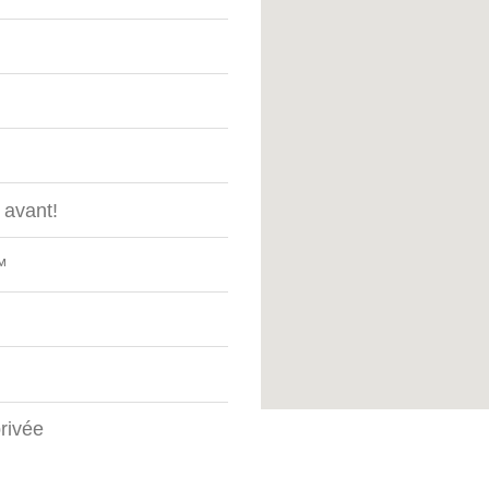
f avant!
™
privée