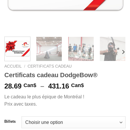
ACCUEIL
/
CERTIFICATS CADEAU
Certificats cadeau DodgeBow®
Plage
28.69
–
431.16
Can$
Can$
de
Le cadeau le plus épique de Montréal !
prix :
Prix avec taxes.
28.69 Can$
à
431.16 Can$
Billets